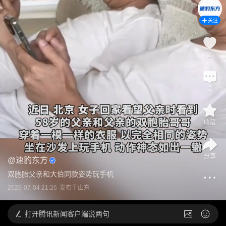
关注
2
1
收藏
分享
@
速豹东方
双胞胎父亲和大伯同款姿势玩手机
2026-07-04 21:26
发布于
山东
打开
腾讯新闻客户端说两句