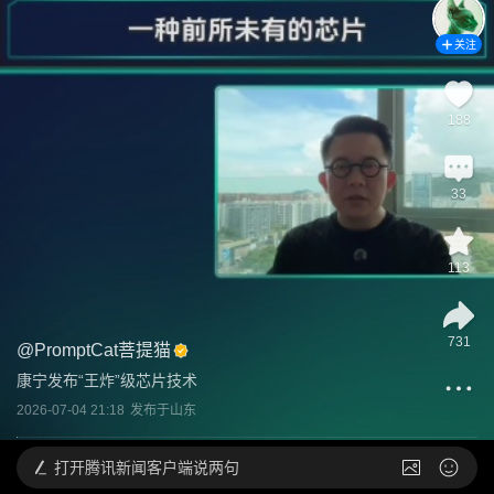
关注
188
33
113
731
@
PromptCat菩提猫
康宁发布“王炸”级芯片技术
2026-07-04 21:18
发布于
山东
打开
腾讯新闻客户端说两句