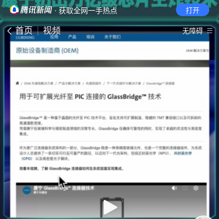
· 获取全网一手热点
打开
首页
视频
无障碍