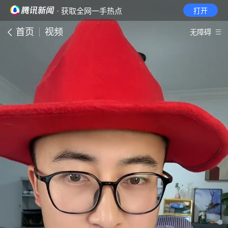
· 获取全网一手热点
打开
首页
视频
无障碍