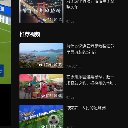
为了这个转场，宿宿等了整
整30年
55
|
00:13
07-29
推荐视频
为什么说连云港是散装江苏
里最散装的城市？
1.7万
|
07:55
7评论
昨天
在徐州乐园漫樂星球，赴一
场奇幻之约，把徐州的“快乐
开关”按到了ON，徐州乐园N
897
|
01:08
PC全员戏精附体
07-22
“苏超”：人民的足球赛
844
|
04:52