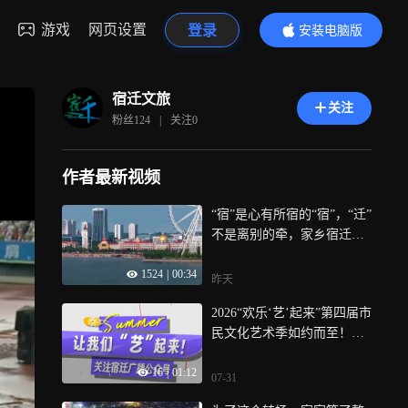
游戏
网页设置
登录
安装电脑版
内容更精彩
宿迁文旅
关注
粉丝
124
|
关注
0
作者最新视频
“宿”是心有所宿的“宿”，“迁”
不是离别的牵，家乡宿迁一
直在等你回来
1524
|
00:34
昨天
2026“欢乐‘艺’起来”第四届市
民文化艺术季如约而至！全
民参与、全域联动、全城共
16
|
01:12
享，零门槛报名，只要你热
07-31
爱，这里就是你的舞台！