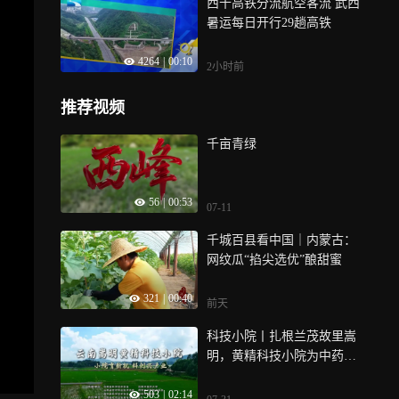
西十高铁分流航空客流 武西
暑运每日开行29趟高铁
4264
|
00:10
2小时前
推荐视频
千亩青绿
56
|
00:53
07-11
千城百县看中国｜内蒙古：
网纹瓜“掐尖选优”酿甜蜜
321
|
00:40
前天
科技小院丨扎根兰茂故里嵩
明，黄精科技小院为中药材
产业注入科创动能
503
|
02:14