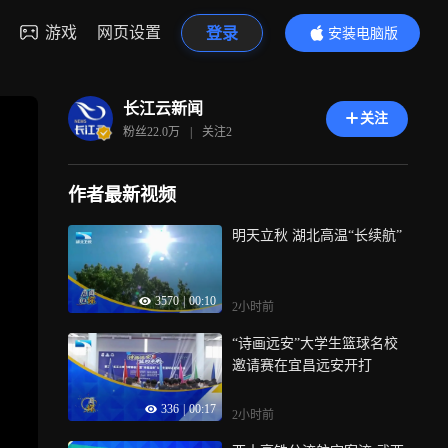
游戏
网页设置
登录
安装电脑版
内容更精彩
长江云新闻
关注
粉丝
22.0万
|
关注
2
作者最新视频
明天立秋 湖北高温“长续航”
3570
|
00:10
2小时前
“诗画远安”大学生篮球名校
邀请赛在宜昌远安开打
336
|
00:17
2小时前