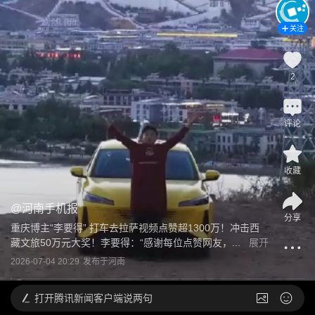
关注
2
评论
收藏
@
河南手机报
分享
重庆博主“李要得” 打车去拉萨视频点赞超1300万！冲击西
藏文旅50万元大奖！李要得：“感谢每位点赞网友，...
展开
2026-07-04 20:29
发布于
河南
打开
腾讯新闻客户端说两句