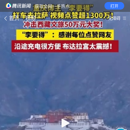
· 获取全网一手热点
打开
首页
视频
无障碍