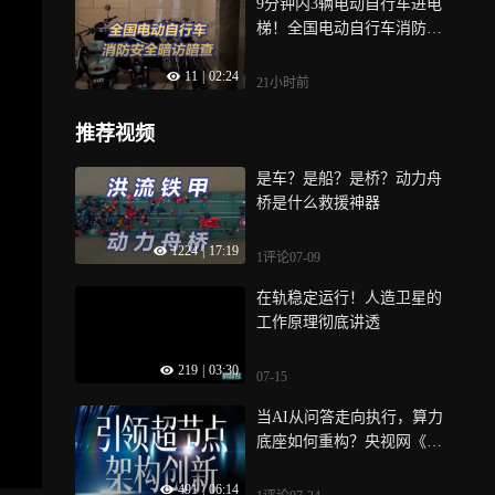
9分钟内3辆电动自行车进电
梯！全国电动自行车消防安
全暗访暗查
11
|
02:24
21小时前
推荐视频
是车？是船？是桥？动力舟
桥是什么救援神器
1224
|
17:19
1评论
07-09
在轨稳定运行！人造卫星的
工作原理彻底讲透
219
|
03:30
07-15
当AI从问答走向执行，算力
底座如何重构？央视网《科
技未来时》从历史变革、核
491
|
06:14
心标准、系统工程到产业实