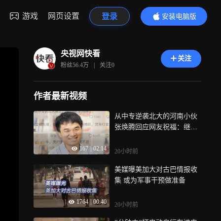
游戏
网页设置
登录
安装电脑版
内容更精彩
央视网快看
关注
粉丝
56.4万
|
关注
0
作者最新视频
从中专逆袭北大的河南小伙
张焕腾回应网友祝福：继续
发光发热，好好学习生活！
167
|
02:14
20小时前
美媒曝美加大对古巴情报收
集 或为军事干预做准备
1764
|
00:40
20小时前