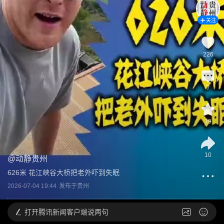
关注
226
7
19
10
@
动静贵州
626米 花江峡谷大桥把老外吓到失眠
2026-07-04 19:44
发布于
贵州
打开
腾讯新闻客户端说两句