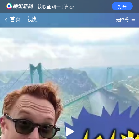
· 获取全网一手热点
打开
首页
视频
无障碍