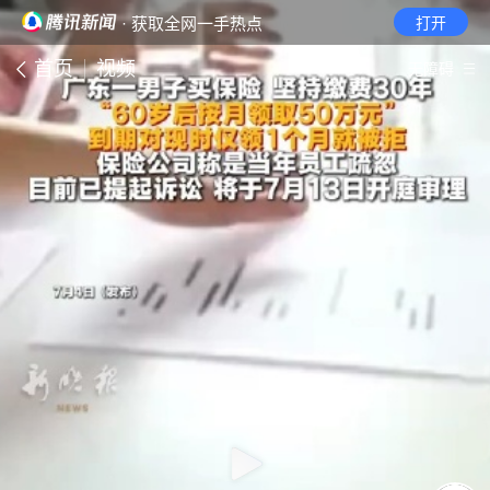
· 获取全网一手热点
打开
首页
视频
无障碍