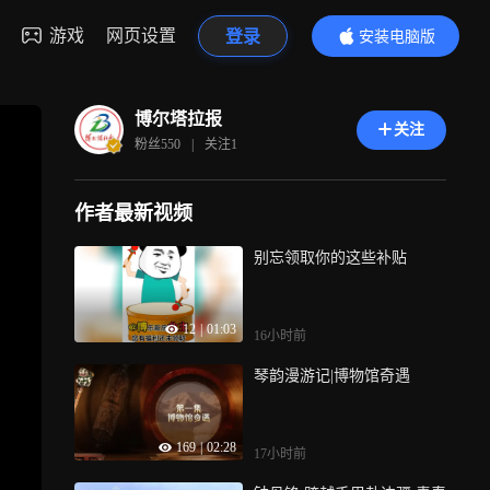
游戏
网页设置
登录
安装电脑版
内容更精彩
博尔塔拉报
关注
粉丝
550
|
关注
1
作者最新视频
别忘领取你的这些补贴
12
|
01:03
16小时前
琴韵漫游记|博物馆奇遇
169
|
02:28
17小时前