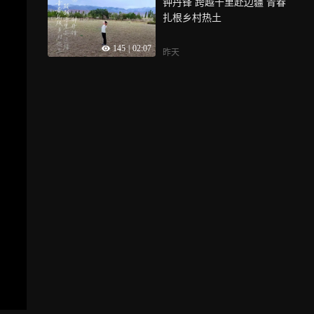
钟丹锋 跨越千里赴边疆 青春
扎根乡村热土
145
|
02:07
昨天