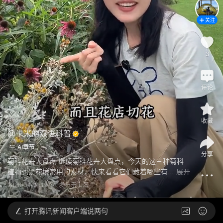
关注
3
评论
收藏
@
卡米的双语科普
AI章节
分享
菊科花卉大盘点 继续菊科花卉大盘点，今天的这三种菊科
植物也是花境常用的素材，快来看看它们藏着哪些有...
展开
2026-07-04 19:34
发布于
上海
打开
腾讯新闻客户端说两句