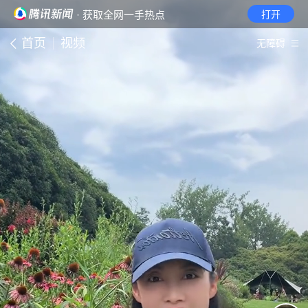
· 获取全网一手热点
打开
首页
视频
无障碍