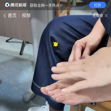
· 获取全网一手热点
打开
首页
视频
无障碍