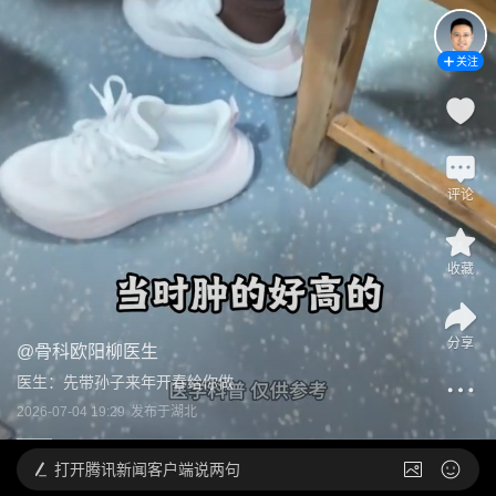
关注
评论
收藏
分享
@
骨科欧阳柳医生
医生：先带孙子来年开春给你做
2026-07-04 19:29
发布于
湖北
打开
腾讯新闻客户端说两句