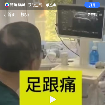
· 获取全网一手热点
打开
首页
视频
无障碍