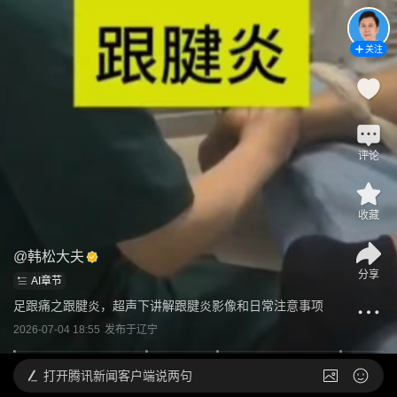
关注
评论
收藏
@
韩松大夫
分享
AI章节
足跟痛之跟腱炎，超声下讲解跟腱炎影像和日常注意事项
2026-07-04 18:55
发布于
辽宁
打开
腾讯新闻客户端说两句