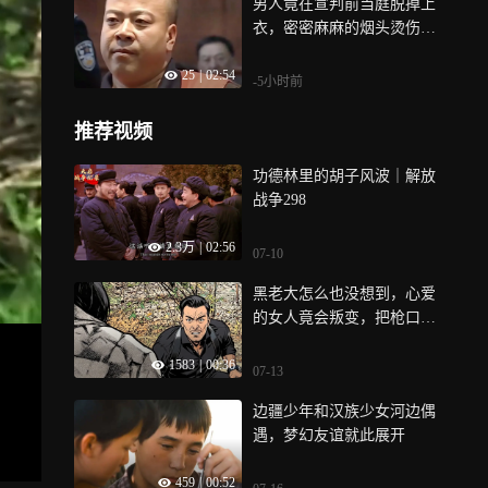
男人竟在宣判前当庭脱掉上
衣，密密麻麻的烟头烫伤布
满后背|使命
25
|
02:54
-5小时前
推荐视频
功德林里的胡子风波｜解放
战争298
2.3万
|
02:56
07-10
黑老大怎么也没想到，心爱
的女人竟会叛变，把枪口对
向自己
1583
|
00:36
07-13
边疆少年和汉族少女河边偶
遇，梦幻友谊就此展开
459
|
00:52