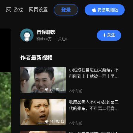
游戏
网页设置
登录
安装电脑版
内容更精彩
音怪聊影
关注
粉丝
4.0万
|
关注
0
作者最新视频
小姑娘独自进山采蘑菇，不
料刚到山上就被一群土匪给
盯上|世间路
28
|
01:55
-5小时前
收废品老人不小心刮到富二
代的豪车，不料富二代竟直
接砸了他的三轮车|四重奏
44
|
02:12
-5小时前