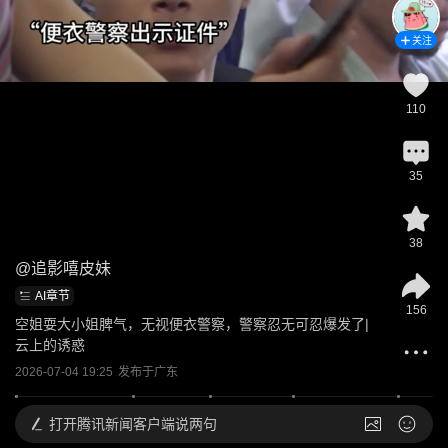
关注
110
35
38
@
追影嘻皮妹
AI章节
156
空姐耍大小姐脾气，无视便衣警察，警察忍无可忍爆发了|
云上的诱惑
2026-07-04 19:25
发布于
广东
打开
腾讯新闻客户端说两句