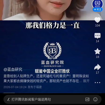
关注
104
14
18
@
蓝血研究
17
是靠给别人贴牌生产，还是死磕吃亏的重资产！董明珠谈如
果大家都去搞赚快钱的轻资产，那轻资产也就不存在...
展开
2026-07-04 19:24
发布于
福建
打开
腾讯新闻客户端说两句