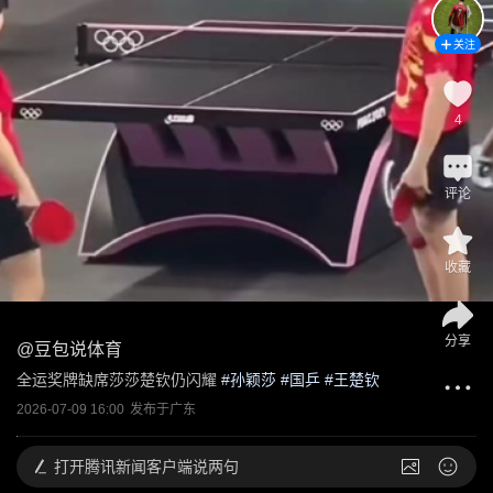
关注
4
评论
收藏
分享
@
豆包说体育
全运奖牌缺席莎莎楚钦仍闪耀
 #
孙颖莎
 #
国乒
 #
王楚钦
2026-07-09 16:00
发布于
广东
打开
腾讯新闻客户端说两句