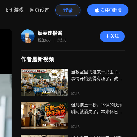
游戏
网页设置
登录
安装电脑版
内容更精彩
娱圈速报酱
关注
粉丝
658
|
关注
0
作者最新视频
当教室里飞进来一只虫子，
事情开始变得有趣了，教室
突然就变成了娱乐室
4829
|
00:30
07-15
但凡拖堂一秒，下课的快乐
瞬间就消失了，本来休息的
时间就不多，老师还拖堂
3286
|
00:30
07-15