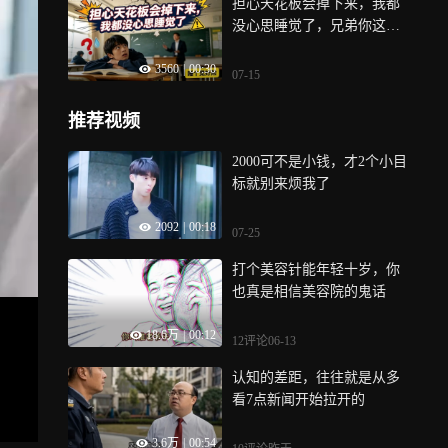
担心天花板会掉下来，我都
没心思睡觉了，兄弟你这杞
人忧天有点严重了啊
3560
|
00:30
07-15
推荐视频
2000可不是小钱，才2个小目
标就别来烦我了
2092
|
00:18
07-25
打个美容针能年轻十岁，你
也真是相信美容院的鬼话
18.6万
|
00:12
12评论
06-13
认知的差距，往往就是从多
看7点新闻开始拉开的
3.6万
|
00:54