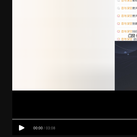
00:00
/
03:08