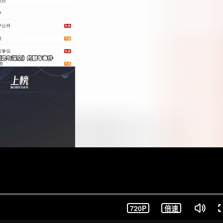
720P
倍速