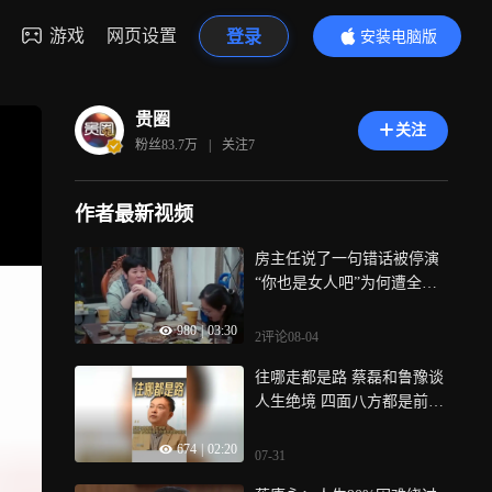
游戏
网页设置
登录
安装电脑版
内容更精彩
贵圈
关注
粉丝
83.7万
|
关注
7
作者最新视频
房主任说了一句错话被停演
“你也是女人吧”为何遭全网
讨伐？
980
|
03:30
2评论
08-04
往哪走都是路 蔡磊和鲁豫谈
人生绝境 四面八方都是前方
向哪走都是向前走
674
|
02:20
07-31