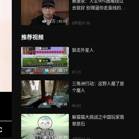
蔡康永：人生90%困难绕过
去就好 别理逼你走直线的
人，日子是自己的
1.1万
|
01:01
6评论
07-30
推荐视频
狙击外星人
149
|
00:19
07-23
三角洲行动：这野人魔了是
个魔人
3284
|
00:18
08-03
躲猫猫大挑战之中国玩家翡
翠原石
4765
|
00:48