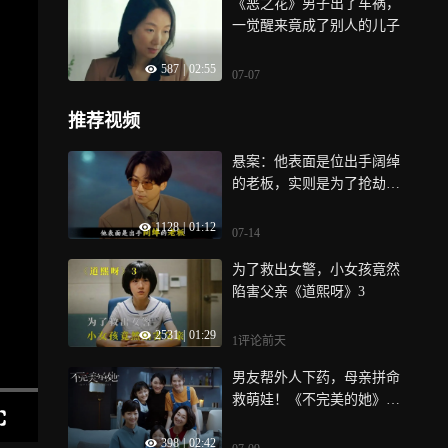
《恶之花》男子出了车祸，
一觉醒来竟成了别人的儿子
587
|
02:55
07-07
推荐视频
悬案：他表面是位出手阔绰
的老板，实则是为了抢劫而
做准备
1128
|
01:12
07-14
为了救出女警，小女孩竟然
陷害父亲《道熙呀》3
2531
|
01:29
1评论
前天
男友帮外人下药，母亲拼命
救萌娃！《不完美的她》第1
1集
398
|
02:42