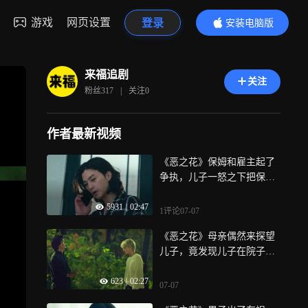
游戏
网页设置
登录
安装电脑版
内容更精彩
来福追剧
关注
粉丝
317
|
关注
0
作者最新视频
《恶之花》保姆和雇主起了
争执，儿子一怒之下把保姆
杀了
5931
|
02:47
1评论
07-07
《恶之花》母亲偶然来探望
儿子，竟发现儿子在院子里
埋尸
623
|
02:27
07-07