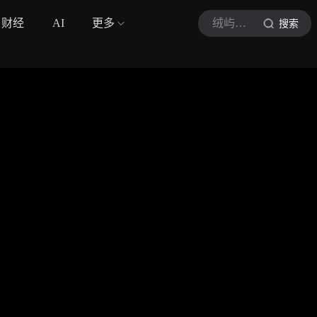
财经
AI
更多
绒屿萌宠馆
搜索