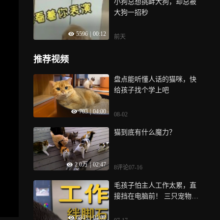
小狗总想挑衅大狗，却总被
大狗一招秒
5596
|
00:12
前天
推荐视频
盘点能听懂人话的猫咪，快
给孩子找个学上吧
703
|
04:00
08-02
猫到底有什么魔力？
2.0万
|
02:47
8评论
07-16
毛孩子怕主人工作太累，直
接挡在电脑前！ 三只宠物和
一个熊孩子，果然成了我工
6843
|
04:02
作的绊脚石