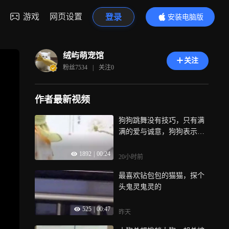
游戏
网页设置
登录
安装电脑版
内容更精彩
绒屿萌宠馆
关注
粉丝
7534
|
关注
0
作者最新视频
狗狗跳舞没有技巧，只有满
满的爱与诚意，狗狗表示我
可会跳了
1892
|
00:24
20小时前
最喜欢钻包包的猫猫，探个
头鬼灵鬼灵的
525
|
00:47
昨天