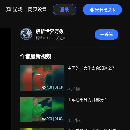
游戏
网页设置
登录
安装电脑版
内容更精彩
解析世界万象
关注
粉丝
1833
|
关注
0
作者最新视频
中国的三大半岛你知道么？
430
|
01:18
-1小时前
山东地形分为几部分？
503
|
01:03
-1小时前