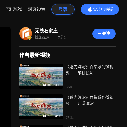
游戏
网页设置
登录
安装电脑版
内容更精彩
无线石家庄
关注
粉丝
92.6万
|
关注
1
作者最新视频
《魅力滹沱》百集系列微视
频——笔耕长河
88
|
04:15
08-01
《魅力滹沱》百集系列微视
频——月满滹沱
72
|
04:02
07-31