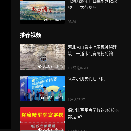
《魅力滹沱》百集系列微视
频——太行乡味
99
|
04:13
07-30
推荐视频
河北大山悬崖上发现神秘建
筑，一道木门竟隐秘的镶嵌
在山体之中，这到底是做什
20.3万
|
18:49
么的？
156评论
07-11
来看小朋友们造飞机
1057
|
00:31
1评论
07-27
保定陆军军官学校的8位校长
都是谁？
20.4万
|
04:43