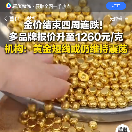
· 获取全网一手热点
打开
首页
视频
无障碍