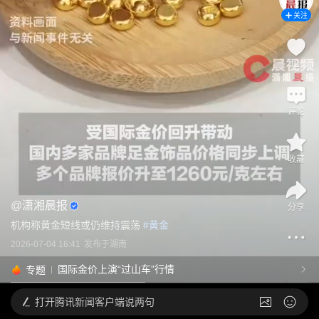
关注
2
评论
收藏
@
潇湘晨报
分享
机构称黄金短线或仍维持震荡
 #
黄金
2026-07-04 16:41
发布于
湖南
国际金价上演“过山车”行情
专题
打开
腾讯新闻客户端说两句