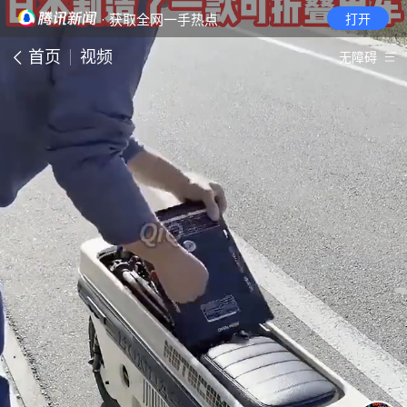
· 获取全网一手热点
打开
首页
视频
无障碍