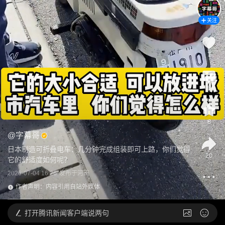
关注
7
8
8
@
字幕哥
日本制造可折叠电车：几分钟完成组装即可上路，你们觉得
20
它的舒适度如何呢？
2026-07-04 16:26
发布于
河南
作者声明：内容引用自站外媒体
打开
腾讯新闻客户端说两句