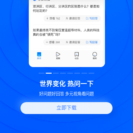
致
世界变化 热问一下
好问题好回答 多元视角看问题
立即下载