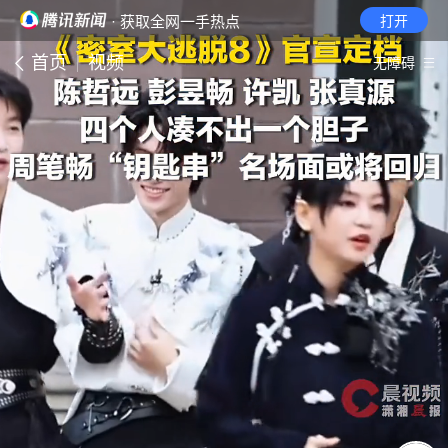
· 获取全网一手热点
打开
首页
视频
无障碍