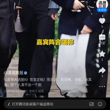
关注
5
评论
1
@
潇湘晨报
3
《密室大逃脱8》官宣定档！陈哲远、彭昱畅、许凯、张真
源，四个人凑不出一个胆
2026-07-04 16:22
发布于
湖南
打开
腾讯新闻客户端说两句