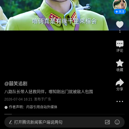
关注
1
评论
收藏
@
囍笑追剧
分享
八路队长带人拯救同伴，哪知刚出门就被敌人包围
2026-07-04 16:21
发布于
广东
作者声明：内容引用自站外媒体
打开
腾讯新闻客户端说两句