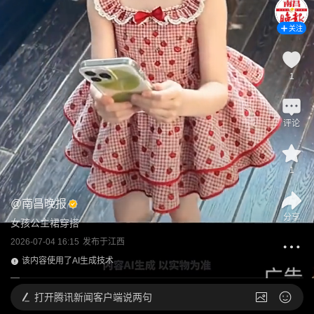
关注
1
评论
1
@
南昌晚报
分享
女孩公主裙穿搭
2026-07-04 16:15
发布于
江西
该内容使用了AI生成技术
打开
腾讯新闻客户端说两句