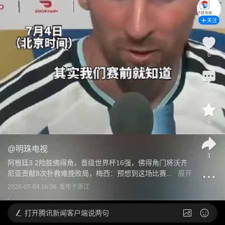
关注
6
1
6
@
明珠电视
1
阿根廷3 2险胜佛得角，晋级世界杯16强，佛得角门将沃齐
尼亚贡献8次扑救难挽败局，梅西：预想到这场比赛...
展开
2026-07-04 16:06
发布于
浙江
打开
腾讯新闻客户端说两句