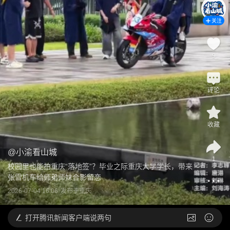
关注
9
评论
收藏
@
小渝看山城
1
校园里也能拍重庆“落地签”？毕业之际重庆大学学长，带来
张雪机车给师弟师妹合影留恋
2026-07-04 16:06
发布于
重庆
打开
腾讯新闻客户端说两句