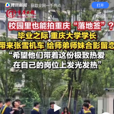
· 获取全网一手热点
打开
首页
视频
无障碍