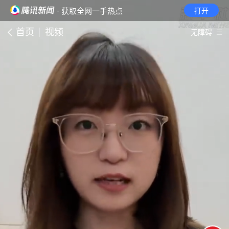
· 获取全网一手热点
打开
首页
视频
无障碍