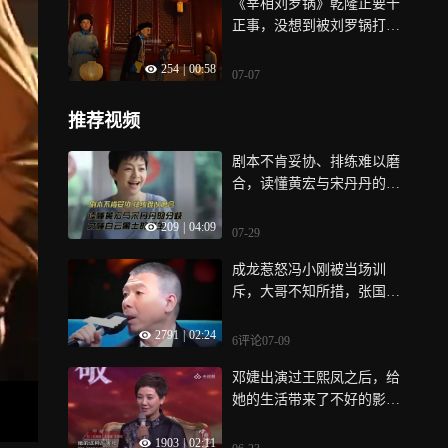
《宰相刘罗锅》乾隆正要干
正事，没想到被刘罗锅打扰
了！
254
|
00:58
07-07
推荐视频
剧本不肯妥协、排练难以磨
合，读懂黄宏与宋丹丹的分
歧，才懂白云黑土的诞生
209
|
04:09
07-29
成龙惹怒冯小刚被当场训
斥，大哥不知所措，张国立
连打圆场
2791
|
02:24
6评论
07-09
邓婕出演过王熙凤之后，给
她的生活带来了不好的影
响，直呼太冤枉了
1903
|
02:11