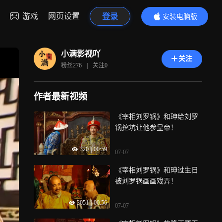
游戏
网页设置
登录
安装电脑版
内容更精彩
小满影视吖
关注
粉丝
276
|
关注
0
作者最新视频
《宰相刘罗锅》和珅给刘罗
锅挖坑让他参皇帝！
320
|
00:59
07-07
《宰相刘罗锅》和珅过生日
被刘罗锅画画戏弄！
3051
|
00:56
07-07