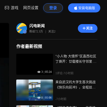
游戏
网页设置
登录
安装电脑版
内容更精彩
闪电新闻
关注
粉丝
72.3万
|
关注
2
作者最新视频
“小人物·大情怀”区直西社区
丁焕芹：廿载楼长守邻里 时
代微光暖基层
3
|
05:24
1评论
-7小时前
来自武汉的大学生首次挑战
《快乐向前冲》，全程丝滑
通关！
8
|
01:06
-7小时前