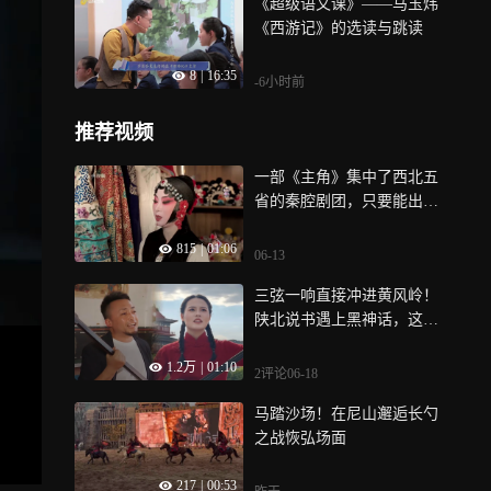
《超级语文课》——马玉炜
《西游记》的选读与跳读
8
|
16:35
-6小时前
推荐视频
一部《主角》集中了西北五
省的秦腔剧团，只要能出一
份力，他们义不容辞
815
|
01:06
06-13
三弦一响直接冲进黄风岭！
陕北说书遇上黑神话，这波
跨界直接杀疯了
1.2万
|
01:10
2评论
06-18
马踏沙场！在尼山邂逅长勺
之战恢弘场面
217
|
00:53