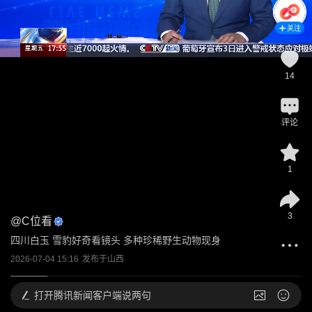
关注
14
评论
1
3
@
C位看
四川白玉 雪豹好奇看镜头 多种珍稀野生动物现身
2026-07-04 15:16
发布于
山西
打开
腾讯新闻客户端说两句