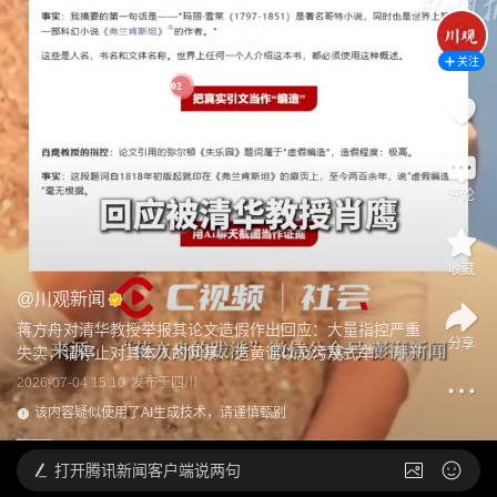
关注
评论
收藏
@
川观新闻
蒋方舟对清华教授举报其论文造假作出回应：大量指控严重
分享
失实，请停止对其本人的网暴、造黄谣以及污蔑式举...
展开
2026-07-04 15:10
发布于
四川
该内容疑似使用了AI生成技术，请谨慎甄别
打开
腾讯新闻客户端说两句