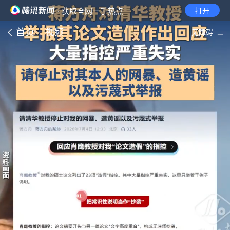
· 获取全网一手热点
打开
首页
视频
无障碍