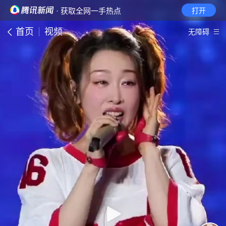
· 获取全网一手热点
打开
首页
视频
无障碍