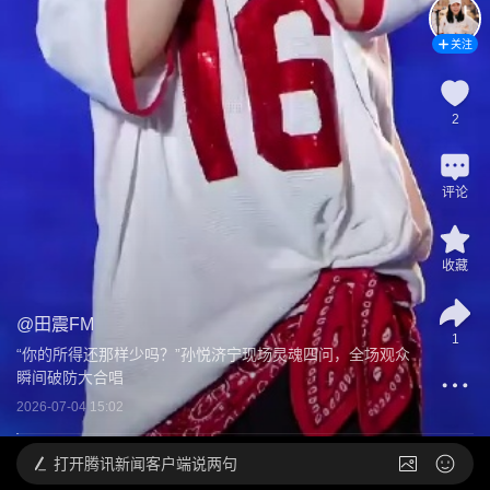
关注
2
评论
收藏
@
田震FM
1
“你的所得还那样少吗？”孙悦济宁现场灵魂四问，全场观众
瞬间破防大合唱
2026-07-04 15:02
打开
腾讯新闻客户端说两句