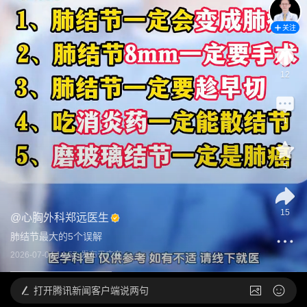
关注
12
1
5
15
@
心胸外科郑远医生
肺结节最大的5个误解
2026-07-04 14:57
发布于
广东
打开
腾讯新闻客户端说两句