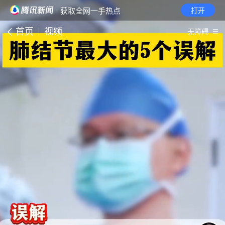
· 获取全网一手热点
打开
首页
视频
无障碍