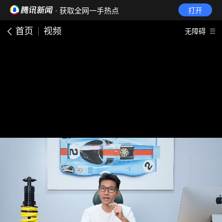
· 获取全网一手热点
打开
首页
视频
无障碍