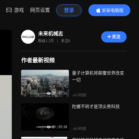
游戏
网页设置
登录
安装电脑版
内容更精彩
未来机械志
关注
粉丝
1.5万
|
关注
0
作者最新视频
量子计算机将颠覆世界改变
一切
28
|
07:51
-4小时前
陀螺不转才是顶尖黑科技
29
|
05:18
-4小时前