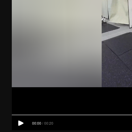
00:00
/
00:20