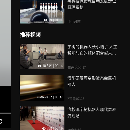
黑科技保龄球自动蛇皮走位
原理揭秘
29
|
01:11
-4小时前
推荐视频
宇树的机器人长小脑了 人工
智能与它的躯体配合越来越
好
10.5万
|
00:14
48评论
06-17
清华研发可变形液态金属机
器人
7152
|
00:37
2评论
07-25
洛杉矶宇树机器人现代舞表
演现场
798
|
00:19