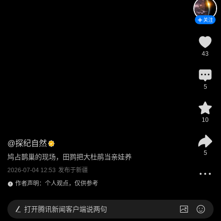
关注
43
5
10
@
探纪自然
5
鸠占鹊巢的现场，田鹨把大杜鹃当亲娃养
2026-07-04 12:53
发布于
新疆
作者声明：个人观点，仅供参考
打开
腾讯新闻客户端说两句