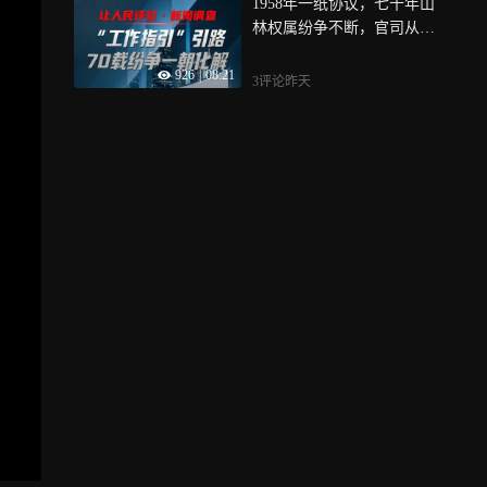
1958年一纸协议，七十年山
林权属纷争不断，官司从基
层打到高院，一地判决刚
926
|
08:21
下，另一地争议又起，今
3评论
昨天
年，《广西山林权属纠纷调
处工作指引》出台，戳长视
频，看崇左当地政府如何“新
官理旧账”，根据“工作指引”
打开这个矛盾死结