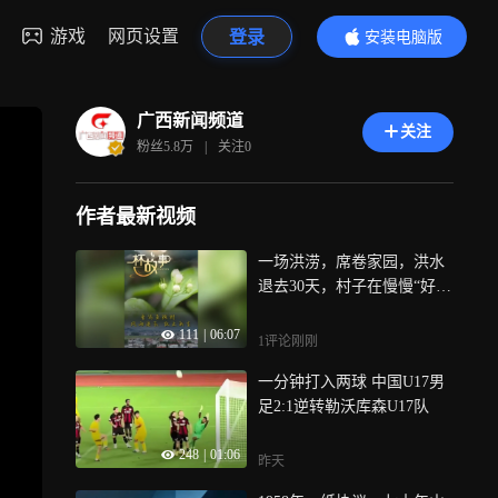
游戏
网页设置
登录
安装电脑版
内容更精彩
广西新闻频道
关注
粉丝
5.8万
|
关注
0
作者最新视频
一场洪涝，席卷家园，洪水
退去30天，村子在慢慢“好起
来”
111
|
06:07
1评论
刚刚
一分钟打入两球 中国U17男
足2:1逆转勒沃库森U17队
248
|
01:06
昨天