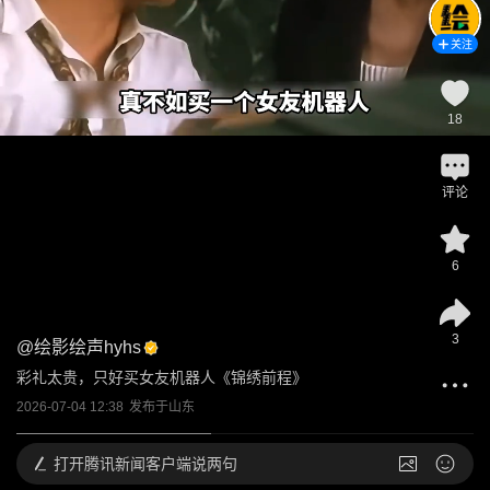
关注
18
评论
6
3
@
绘影绘声hyhs
彩礼太贵，只好买女友机器人《锦绣前程》
2026-07-04 12:38
发布于
山东
打开
腾讯新闻客户端说两句