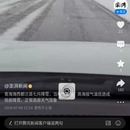
关注
21
8
6
@
澎湃新闻
162
青海海西都兰县七月降雪，当地气象局：高海拔气温低造成
局部降雪，正常高原天气现象
2026-07-04 12:24
发布于
上海
打开
腾讯新闻客户端说两句