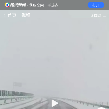
· 获取全网一手热点
打开
首页
视频
无障碍