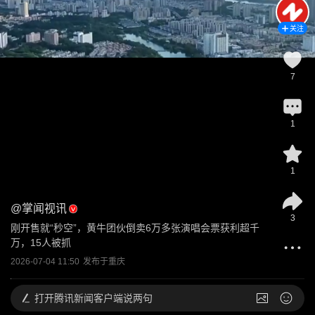
关注
7
1
1
@
掌闻视讯
3
刚开售就“秒空”，黄牛团伙倒卖6万多张演唱会票获利超千
万，15人被抓
2026-07-04 11:50
发布于
重庆
打开
腾讯新闻客户端说两句