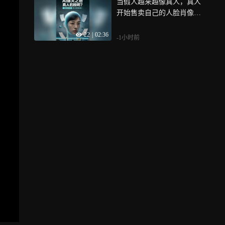
当假人越来越像真人，真人
开始售卖自己的人脸肖像，
数字肖像的权益该如何守
22
|
02:36
护？好故事成就虚拟人物，
-1小时前
技术狂飙之下，我们更要守
住真人的尊严与权益