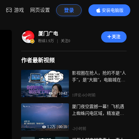
游戏
网页设置
登录
安装电脑版
内容更精彩
厦门广电
关注
粉丝
1.9万
|
关注
0
作者最新视频
影视圈在抢人，抢的不是“人
手”，是“大脑”，电脑城在涨
价，涨的不是零件，是算
9
|
10:42
力，高分考生主动转投中职
1评论
-6小时前
学校，他们选的不是退路，
厦门夜空震撼一幕！飞机遇
是AI替代不了的手艺，这个
上蜘蛛闪电区域，精准避开
夏天，AI正在改写每个人的
直接绕航！
生活，而你可能还没察觉，
1.2万
|
00:16
一场无声的价值重估正在发
-2小时前
生