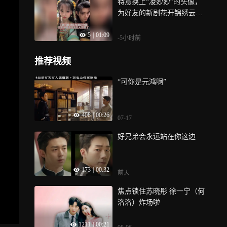
特意换上“凌妙妙”的头像，
为好友的新剧花开锦绣云包
场，这么真诚又纯粹的友谊
5
|
01:09
真的太美好了！该剧今日已
-5小时前
火热上线，大家快追起来
吧！
推荐视频
“可你是元鸿啊”
408
|
00:26
07-17
好兄弟会永远站在你这边
173
|
00:32
前天
焦点锁住苏晓彤 徐一宁（何
洛洛）炸场啦
1211
|
00:21