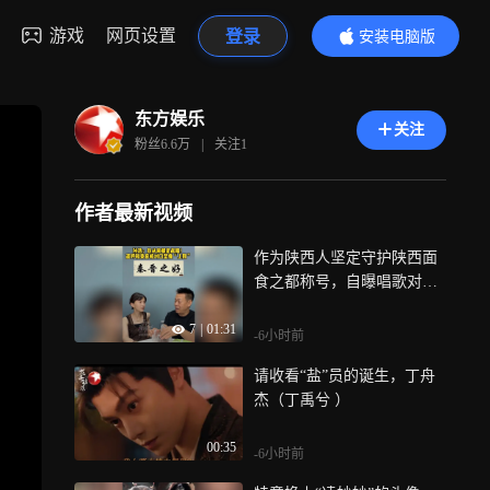
游戏
网页设置
登录
安装电脑版
内容更精彩
东方娱乐
关注
粉丝
6.6万
|
关注
1
作者最新视频
作为陕西人坚定守护陕西面
食之都称号，自曝唱歌对口
型趣事，老辈艺人自带的综
7
|
01:31
艺感太有魅力，欢乐效果直
-6小时前
接拉满！
请收看“盐”员的诞生，丁舟
杰（丁禹兮 ）
00:35
-6小时前