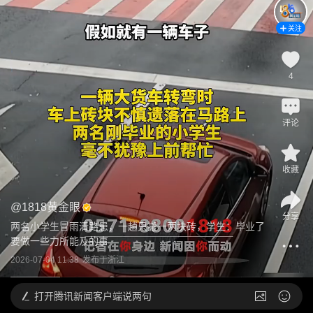
关注
4
评论
收藏
@
1818黄金眼
分享
两名小学生冒雨清路患，一趟只搬一两块砖，学生：毕业了
要做一些力所能及的事
2026-07-04 11:38
发布于
浙江
打开
腾讯新闻客户端说两句