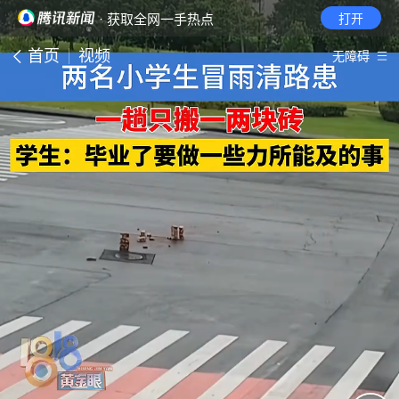
· 获取全网一手热点
打开
首页
视频
无障碍