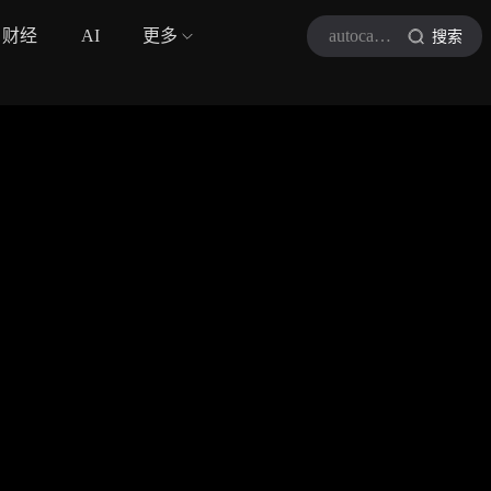
财经
AI
更多
autocarweekly
搜索