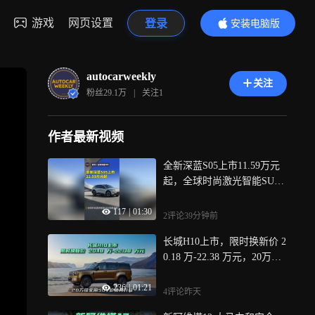
游戏
网页设置
登录
安装电脑版
内容更精彩
autocarweekly
关注
粉丝
29.1万
|
关注
1
作者最新视频
全新深蓝S05上市11.59万元
起，全球时尚激光智能SUV
全面进阶
117
|
01:30
2评论
39分钟前
长城H10上市，限时换新价 2
0.18 万-22.38 万元，20万级
家用SUV价值再升级
236
|
01:21
4评论
昨天