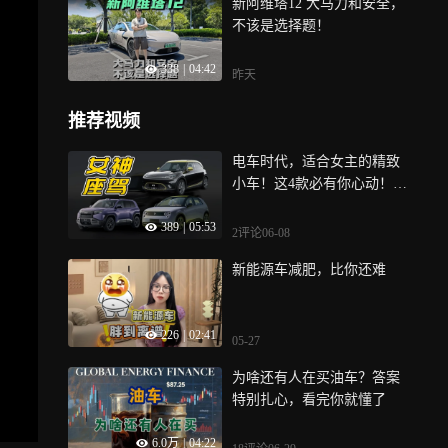
新阿维塔12 大马力和安全，
不该是选择题！
338
|
04:42
昨天
推荐视频
电车时代，适合女主的精致
小车！这4款必有你心动！选
车259期
389
|
05:53
2评论
06-08
新能源车减肥，比你还难
226
|
02:41
05-27
为啥还有人在买油车？答案
特别扎心，看完你就懂了
6.0万
|
04:22