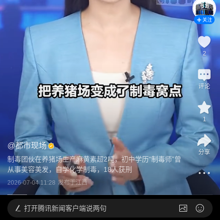
关注
2
评论
1
@
都市现场
分享
制毒团伙在养猪场生产麻黄素超2吨，初中学历“制毒师”曾
从事美容美发，自学化学制毒，18人获刑
2026-07-04 11:28
发布于
江西
打开
腾讯新闻客户端说两句